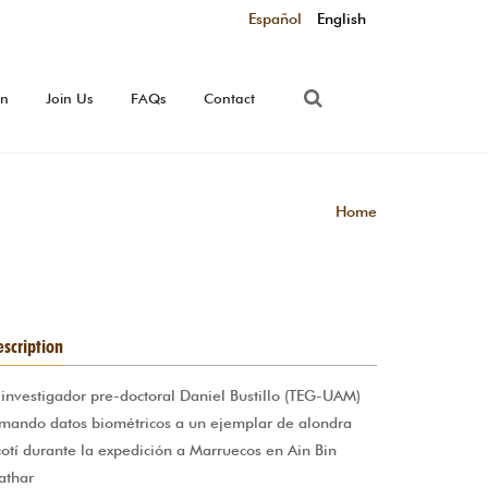
Español
English
on
Join Us
FAQs
Contact
Home
scription
 investigador pre-doctoral Daniel Bustillo (TEG-UAM)
mando datos biométricos a un ejemplar de alondra
cotí durante la expedición a Marruecos en Ain Bin
athar