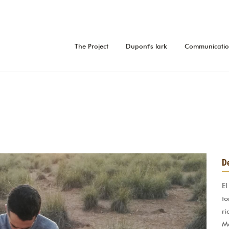
The Project
Dupont's lark
Communicati
De
El
to
ri
M