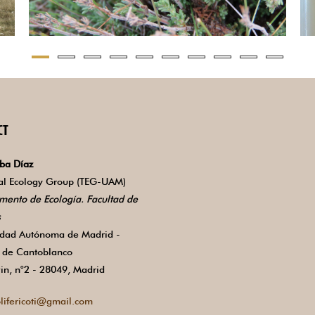
CT
ba Díaz
ial Ecology Group (TEG-UAM)
mento de Ecología. Facultad de
s
idad Autónoma de Madrid -
de Cantoblanco
in, n°2 - 28049, Madrid
lifericoti@gmail.com