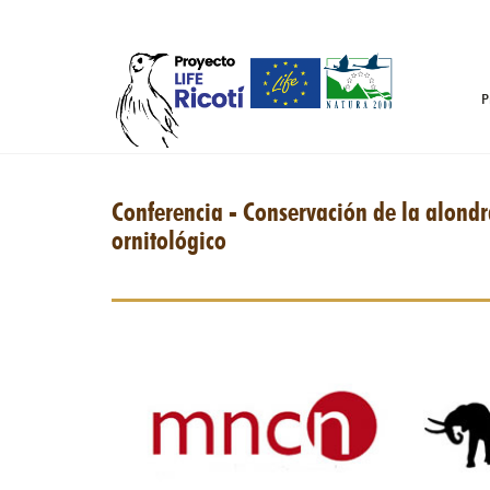
Pasar al contenido principal
P
Conferencia - Conservación de la alondra
ornitológico
not_image001.jpg