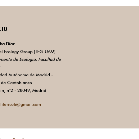
CTO
ba Díaz
ial Ecology Group (TEG-UAM)
mento de Ecología. Facultad de
s
idad Autónoma de Madrid -
de Cantoblanco
in, n°2 - 28049, Madrid
lifericoti@gmail.com