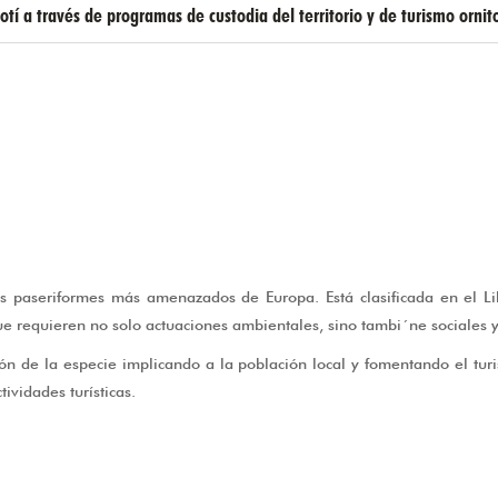
otí a través de programas de custodia del territorio y de turismo ornit
os paseriformes más amenazados de Europa. Está clasificada en el L
ue requieren no solo actuaciones ambientales, sino tambi´ne sociales y 
n de la especie implicando a la población local y fomentando el tur
ividades turísticas.