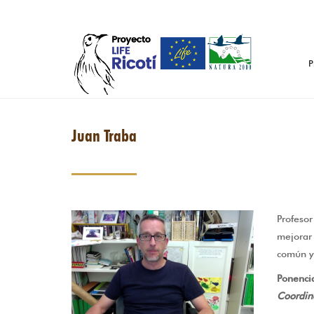
Pasar al contenido principal
P
Juan Traba
Profesor
mejorar 
común y 
Ponenc
Coordina