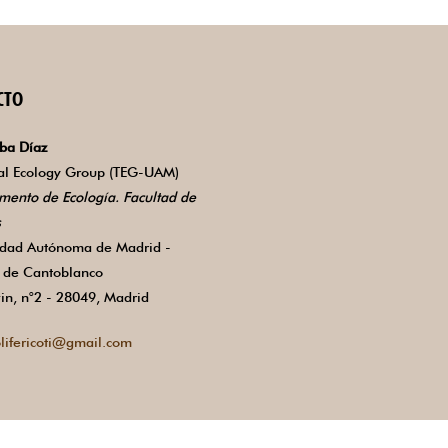
CTO
ba Díaz
ial Ecology Group (TEG-UAM)
mento de Ecología. Facultad de
s
idad Autónoma de Madrid -
de Cantoblanco
in, n°2 - 28049, Madrid
lifericoti@gmail.com